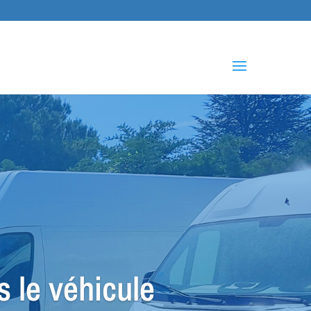
che
s
s le véhicule