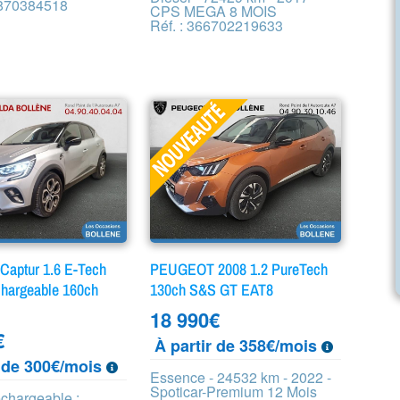
0870384518
CPS MEGA 8 MOIS
Réf. : 366702219633
aptur 1.6 E-Tech
PEUGEOT 2008 1.2 PureTech
chargeable 160ch
130ch S&S GT EAT8
18 990
€
€
À partir de 358€/mois
r de 300€/mois
Essence - 24532 km - 2022 -
Spoticar-Premium 12 Mois
echargeable :