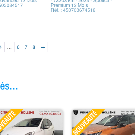
Advanced 12 Mois
- 73203 km - 2023 - Spoticar-
0503084517
Premium 12 Mois
Réf. : 450703674518
4
…
6
7
8
→
ivés…