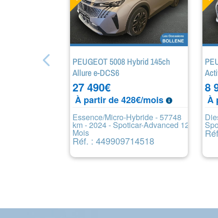
PEUGEOT 5008 Hybrid 145ch
PEU
Allure e-DCS6
Act
27 490
€
8 
À partir de 428€/mois
À 
Essence/Micro-Hybride - 57748
Die
km - 2024 - Spoticar-Advanced 12
Spo
Réf
Mois
Réf. : 449909714518