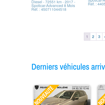
Spoticar-
Diesel - 72551 km - 2017 -
Réf. : 44
Spoticar-Advanced 8 Mois
Réf. : 450711044518
1
2
3
Derniers véhicules arr