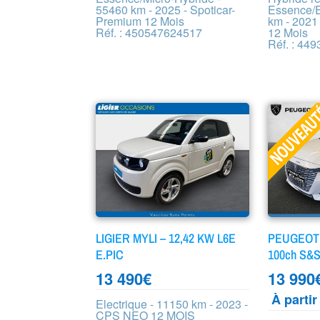
55460 km - 2025 - Spoticar-
Essence/E
Premium 12 Mois
km - 2021
Réf. : 450547624517
12 Mois
Réf. : 44
LIGIER MYLI – 12,42 KW L6E
PEUGEOT 2
E.PIC
100ch S&S
13 490
€
13 990
À parti
Electrique - 11150 km - 2023 -
CPS NEO 12 MOIS