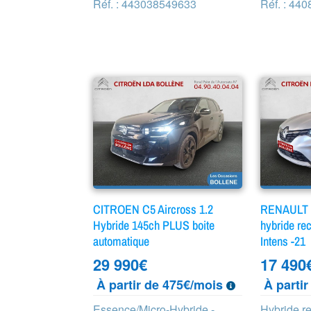
Réf. : 443038549633
Réf. : 44
CITROEN C5 Aircross 1.2
RENAULT C
Hybride 145ch PLUS boite
hybride re
automatique
Intens -21
29 990
€
17 490
À partir de 475€/mois
À parti
Essence/Micro-Hybride -
Hybride r