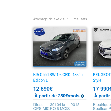
Affichage de 1–12 sur 93 résultats
KIA Ceed SW 1.6 CRDI 136ch
PEUGEOT 2
Edition 1
Style
12 690
€
17 990
À partir de 250€/mois
À parti
Diesel - 139104 km - 2018 -
Electrique
CPS MICRO 6 MOIS
Spoticar-