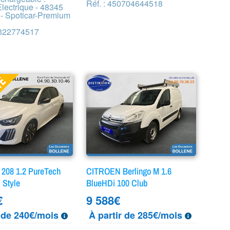
Réf. : 450704644518
lectrique - 48345
 - Spoticar-Premium
9322774517
08 1.2 PureTech
CITROEN Berlingo M 1.6
 Style
BlueHDi 100 Club
€
9 588
€
r de 240€/mois
À partir de 285€/mois