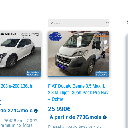
08 e-208 136ch
FIAT Ducato Benne 3.5 Maxi L
2.3 Multijet 130ch Pack Pro Nav
+ Coffre
€
25 990
€
r de 274€/mois
À partir de 773€/mois
 - 26428 km - 2023 -
Premium 12 Mois
Diesel - 72429 km - 2017 -