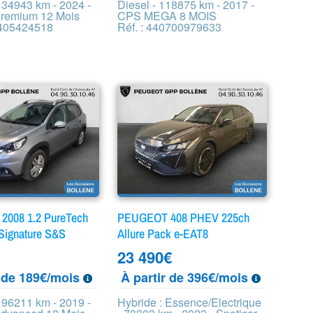
 34943 km - 2024 -
Diesel - 118875 km - 2017 -
Premium 12 Mois
CPS MEGA 8 MOIS
4405424518
Réf. : 440700979633
008 1.2 PureTech
PEUGEOT 408 PHEV 225ch
Signature S&S
Allure Pack e-EAT8
23 490
€
r de 189€/mois
À partir de 396€/mois
 96211 km - 2019 -
Hybride : Essence/Electrique