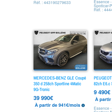
Essence -
Réf. : 443190279633
Spoticar-
Réf. : 44
MERCEDES-BENZ GLE Coupé
PEUGEOT 2
350 d 258ch Sportline 4Matic
82ch E6.c 
9G-Tronic
9 490
€
39 990
€
À parti
À partir de 941€/mois
Essence -