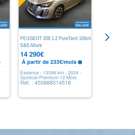
PEUGEOT 208 1.2 PureTech 100ch
DS DS 3 Crossb
S&S Allure
18 690
€
14 290
€
À partir de
À partir de 233€/mois
Electrique - 51
Spoticar-Premi
Essence - 13396 km - 2024 -
Réf. : 45012
Spoticar-Premium 12 Mois
Réf. : 450888514518