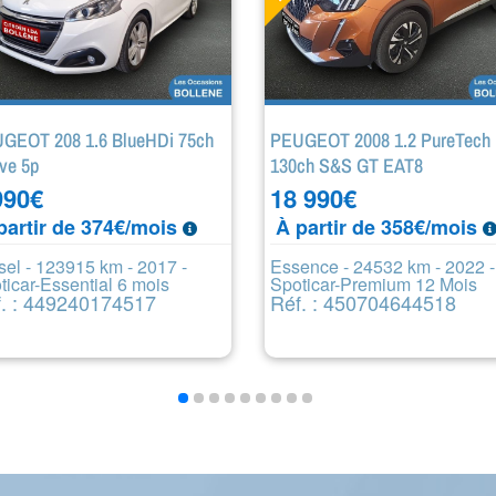
GEOT 208 1.6 BlueHDi 75ch
PEUGEOT 2008 1.2 PureTech
ive 5p
130ch S&S GT EAT8
990
€
18 990
€
partir de 374€/mois
À partir de 358€/mois
sel - 123915 km - 2017 -
Essence - 24532 km - 2022 -
ticar-Essential 6 mois
Spoticar-Premium 12 Mois
. : 449240174517
Réf. : 450704644518