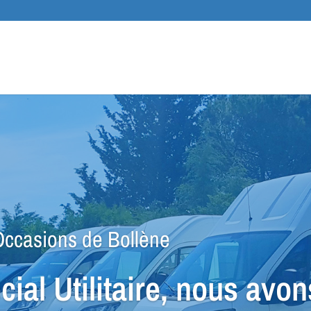
Recher
de
produit
ccasions de Bollène
ial Utilitaire, nous avon