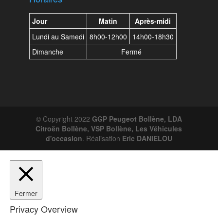
Jour
Matin
Après-midi
Lundi au Samedi
8h00-12h00
14h00-18h30
Dimanche
Fermé
© Copyright 2022
GGP Peugeot Bollène, LDA
Citroën Bollène, VSP Bollène, Les Véhicules
d'occasion
. Réalisation
Eric DANIELOU
Fermer
Privacy Overview