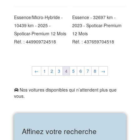
Essence/Micro-Hybride -
Essence - 32697 km -
10439 km - 2025 -
2023 - Spoticar-Premium
Spoticar-Premium 12 Mois
12 Mois
Réf. : 449909724518
Réf. : 437659704518
←
1
2
3
4
5
6
7
8
→
Nos voitures disponibles qui n’attendent plus que
vous.
Affinez votre recherche