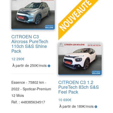
CITROEN C3
Aircross PureTech
110ch S&S Shine
Pack
12 290
€
À partir de 250€/mois
CITROEN C3 1.2
Essence - 75802 km -
PureTech 83ch S&S
2022 - Spoticar-Premium
Feel Pack
12 Mois
10 690
€
Réf. : 448385634517
À partir de 189€/mois