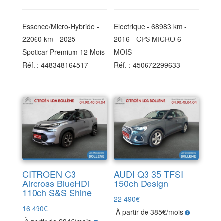
Essence/Micro-Hybride -
Electrique - 68983 km -
22060 km - 2025 -
2016 - CPS MICRO 6
Spoticar-Premium 12 Mois
MOIS
Réf. : 448348164517
Réf. : 450672299633
CITROEN C3
AUDI Q3 35 TFSI
Aircross BlueHDi
150ch Design
110ch S&S Shine
22 490
€
16 490
€
À partir de 385€/mois
À partir de 284€/mois