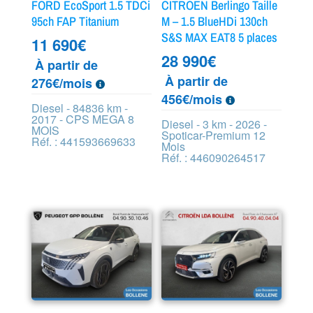
FORD EcoSport 1.5 TDCi
CITROEN Berlingo Taille
95ch FAP Titanium
M – 1.5 BlueHDi 130ch
S&S MAX EAT8 5 places
11 690
€
28 990
€
À partir de
À partir de
276€/mois
456€/mois
Diesel - 84836 km -
2017 - CPS MEGA 8
Diesel - 3 km - 2026 -
MOIS
Spoticar-Premium 12
Réf. : 441593669633
Mois
Réf. : 446090264517