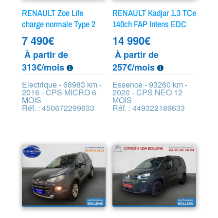
RENAULT Zoe Life
RENAULT Kadjar 1.3 TCe
charge normale Type 2
140ch FAP Intens EDC
7 490
€
14 990
€
À partir de
À partir de
313€/mois
257€/mois
Electrique - 68983 km -
Essence - 93260 km -
2016 - CPS MICRO 6
2020 - CPS NEO 12
MOIS
MOIS
Réf. : 450672299633
Réf. : 449322189633