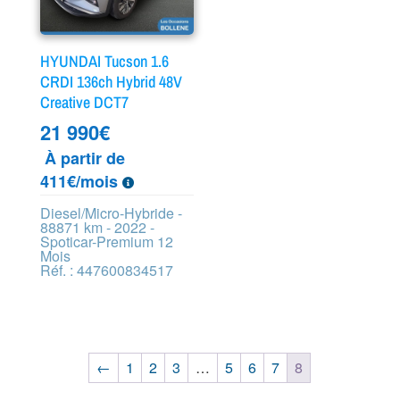
HYUNDAI Tucson 1.6
CRDI 136ch Hybrid 48V
Creative DCT7
21 990
€
À partir de
411€/mois
Diesel/Micro-Hybride -
88871 km - 2022 -
Spoticar-Premium 12
Mois
Réf. : 447600834517
←
1
2
3
…
5
6
7
8