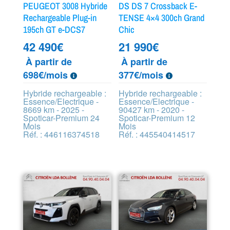
PEUGEOT 3008 Hybride
DS DS 7 Crossback E-
Rechargeable Plug-in
TENSE 4×4 300ch Grand
195ch GT e-DCS7
Chic
42 490
€
21 990
€
À partir de
À partir de
698€/mois
377€/mois
Hybride rechargeable :
Hybride rechargeable :
Essence/Electrique -
Essence/Electrique -
8669 km - 2025 -
90427 km - 2020 -
Spoticar-Premium 24
Spoticar-Premium 12
Mois
Mois
Réf. : 446116374518
Réf. : 445540414517