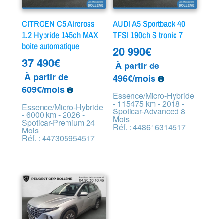
CITROEN C5 Aircross
AUDI A5 Sportback 40
1.2 Hybride 145ch MAX
TFSI 190ch S tronic 7
boite automatique
20 990
€
37 490
€
À partir de
À partir de
496€/mois
609€/mois
Essence/Micro-Hybride
- 115475 km - 2018 -
Essence/Micro-Hybride
Spoticar-Advanced 8
- 6000 km - 2026 -
Mois
Spoticar-Premium 24
Réf. : 448616314517
Mois
Réf. : 447305954517